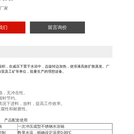
厂家
我们
留言询价
面积，在减压下置于水浴中，边旋转边加热，使溶液高效扩散蒸发。广
验室及工矿等单位，批量生产的理想设备。
稳，无冲击性。
省时节约。
的情况下进料，放料，提高工作效率。
防腐性和耐磨性。
产品配套使用
锅
一次冲压成型不锈钢水浴锅
控制
数显水温，精确设定温度0-99℃