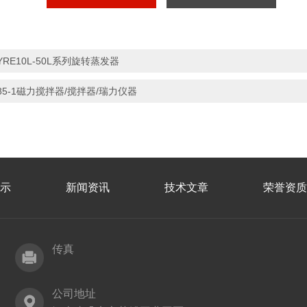
YRE10L-50L系列旋转蒸发器
85-1磁力搅拌器/搅拌器/瑞力仪器
示
新闻资讯
技术文章
荣誉资质
传真
公司地址