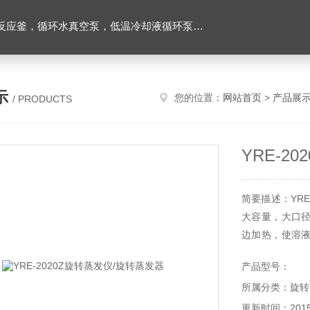
环水真空泵，低温冷却液循环泵，旋转蒸发器等实验仪器
示
您的位置：
网站首页
>
产品展
/ PRODUCTS
YRE-2
简要描述：YR
大容量，大口
边加热，使溶
回收等。是化
产品型号：
位，批量生产的
所属分类：旋转
更新时间：2015-