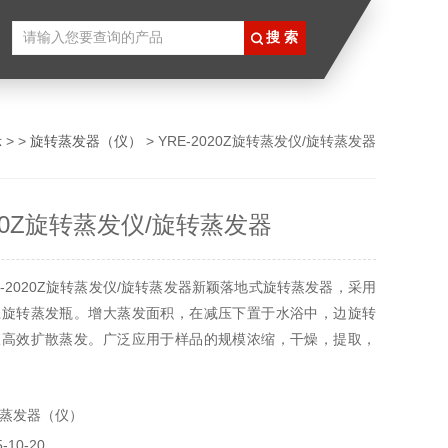
示
> >
旋转蒸发器（仪）
> YRE-2020Z旋转蒸发仪/旋转蒸发器
020Z旋转蒸发仪/旋转蒸发器
E-2020Z旋转蒸发仪/旋转蒸发器新颖落地式旋转蒸发器，采用
径旋转蒸发瓶。增大蒸发面积，在减压下置于水浴中，边旋转
液高效扩散蒸发。广泛应用于样品的规模浓缩，干燥，提取，
工，医药，食品，环保，高等院校和科研实验室及工矿等单
理想设备。
蒸发器（仪）
10-20