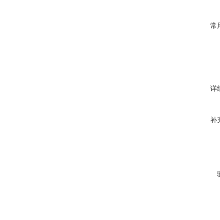
常
详
补