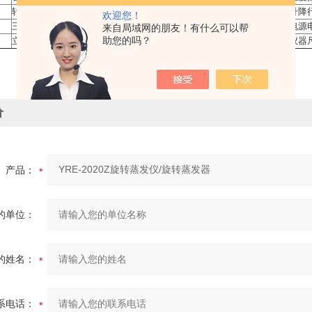
转速数字显示10-120转/分
升降
欢迎您！
三相交流/感应电机220V 单向供电125W
电源
来自局域网的朋友！有什么可以帮
助您的吗？
立式，高效三回流冷凝管
仪器
价
产品：
的单位：
的姓名：
系电话：