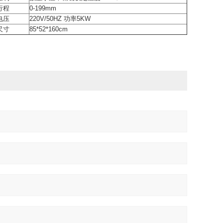
行程
0-199mm
电压
220V/50HZ 功率5KW
尺寸
85*52*160cm