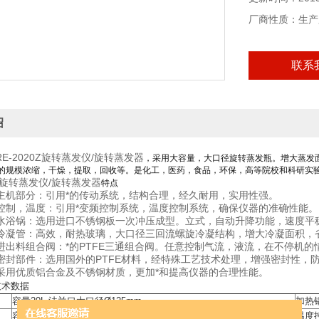
厂商性质：生产
联系
绍
RE-2020Z旋转蒸发仪/旋转蒸发器
，采用大容量，大口径旋转蒸发瓶。增大蒸发
的规模浓缩，干燥，提取，回收等。是化工，医药，食品，环保，高等院校和科研实
20Z旋转蒸发仪/旋转蒸发器
特点
主机部分：引用*的传动系统，结构合理，经久耐用，实用性强。
控制，温度：引用*变频控制系统，温度控制系统，确保仪器的准确性能。
水浴锅：选用进口不锈钢板一次冲压成型。立式，自动升降功能，速度平
冷凝管：高效，耐热玻璃，大口径三回流螺旋冷凝结构，增大冷凝面积，
进出料组合阀：*的PTFE三通组合阀。任意控制气流，液流，在不停机
密封部件：选用国外的PTFE材料，经特殊工艺技术处理，增强密封性，
采用优质铝合金及不锈钢材质，更加*和提高仪器的合理性能。
技术数据
容量20L 法兰口大口径Ø125mm
加热
容量10L（10升）
温度