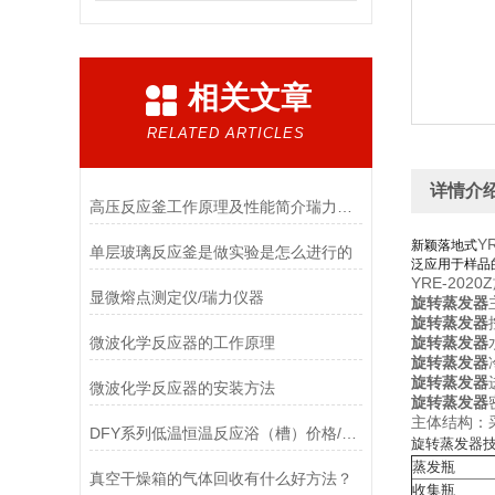
相关文章
RELATED ARTICLES
详情介
高压反应釜工作原理及性能简介瑞力资讯
Y
新颖落地式
单层玻璃反应釜是做实验是怎么进行的
泛应用于样品
YRE-20
显微熔点测定仪/瑞力仪器
旋转蒸发器
旋转蒸发器
微波化学反应器的工作原理
旋转蒸发器
旋转蒸发器
旋转蒸发器
微波化学反应器的安装方法
旋转蒸发器
主体结构：
DFY系列低温恒温反应浴（槽）价格/瑞力仪器
旋转蒸发器
蒸发瓶
真空干燥箱的气体回收有什么好方法？
收集瓶