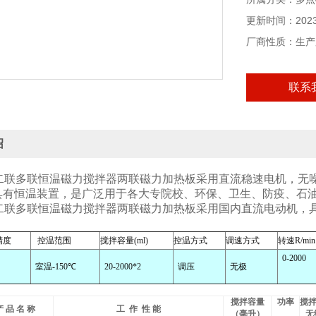
更新时间：2023-
厂商性质：生产
联系
绍
联二联多联恒温磁力搅拌器两联磁力加热板
采用直流稳速电机，无
具有恒温装置，是广泛用于各大专院校、环保、卫生、防疫、石油
联二联多联恒温磁力搅拌器两联磁力加热板
采用国内直流电动机，
精度
控温范围
搅拌容量
(ml)
控温方式
调速方式
转速
R/min
0-2000
室温
-150
℃
20-2000*2
调压
无极
搅拌容量
功率
搅
产
品
名
称
工
作
性
能
（毫升）
无