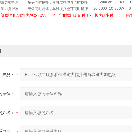
20-2000
×
8
200W
0
联磁力搅拌器
多头同时搅拌，单独搅拌也可同时搅拌
20-2000
×
10
250W
0
联磁力搅拌器
无级同时调速，单独搅拌也可同时搅拌
AC220V
2
HJ-6
2
3
全部型号电源均为
。
、定时型
时间zui长为
小时
、磁
价
产品：
的单位：
的姓名：
系电话：