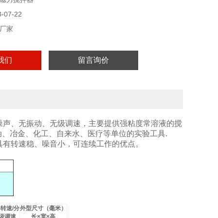
07-22
厂家
我们
留言询价
噪声、无振动、无级调速，主要提供强粘度常溶液的搅
、冶金、化工、自来水、医疗等单位的实验工具.
具有转速稳、噪音小，可连续工作的优点。
拌转速
/
分
外型尺寸（毫米）
级调速
长
×
宽
×
高