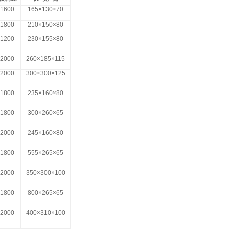
-1600
165
×
130
×
70
-1800
210
×
150
×
80
-1200
230
×
155
×
80
-2000
260
×
185
×
115
-2000
300
×
300
×
125
-1800
235
×
160
×
80
-1800
300
×
260
×
65
-2000
245
×
160
×
80
-1800
555
×
265
×
65
-2000
350
×
300
×
100
-1800
800
×
265
×
65
-2000
400
×
310
×
100