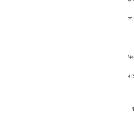
常
详
补