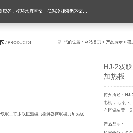
环水真空泵，低温冷却液循环泵，旋转蒸发器等实验仪器
示
您的位置：
网站首页
>
产品展示
>
磁
/ PRODUCTS
HJ-2
加热板
简要描述：HJ
电机，无噪声
有恒温装置，
工、自来水、
产品型号：
稳、噪音小，可
所属分类：多点