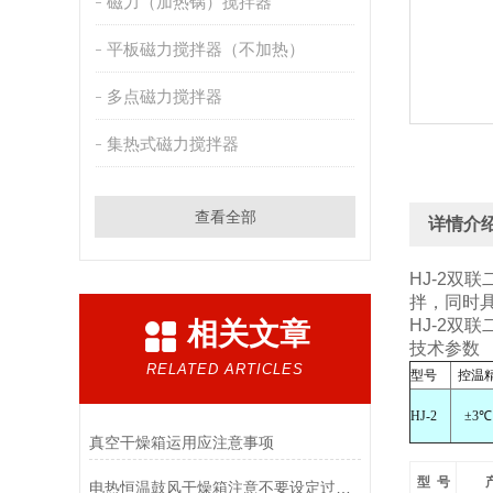
磁力（加热锅）搅拌器
平板磁力搅拌器（不加热）
多点磁力搅拌器
集热式磁力搅拌器
查看全部
详情介
HJ-2双
拌，同时
HJ-2双
相关文章
技术参数
RELATED ARTICLES
型号
控温
HJ-2
±3
℃
真空干燥箱运用应注意事项
型
号
电热恒温鼓风干燥箱注意不要设定过高或过低的温度以免损坏设备和样品