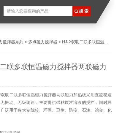
力搅拌器系列
>
多点磁力搅拌器
> HJ-2双联二联多联恒温磁力搅拌器两联磁力加热板
双联二联多联恒温磁力搅拌器两联磁力
-2双联二联多联恒温磁力搅拌器两联磁力加热板采用直流稳速
、无振动、无级调速，主要提供强粘度常溶液的搅拌，同时具
是广泛用于各大专院校、环保、卫生、防疫、石油、冶金、化
医疗等单位的实验工具.主机采用国内直流电动机，具有转速
连续工作的优点。
磁力搅拌器