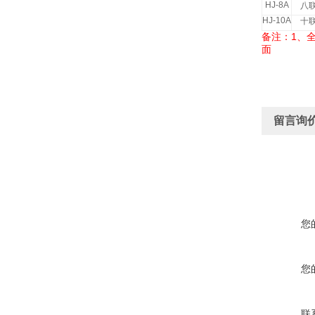
HJ-8A
八
HJ-10A
十
1
备注：
、
面
留言询
您
您
联