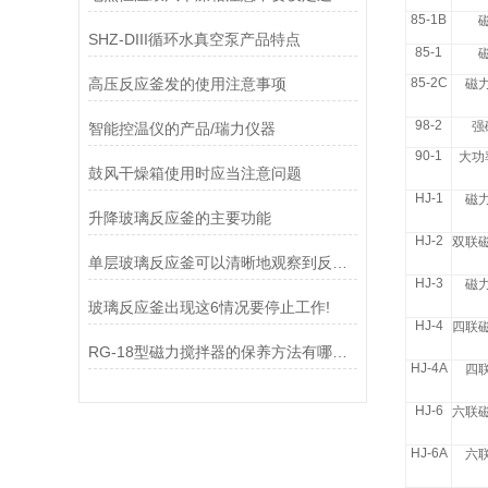
85-1B
SHZ-DIII循环水真空泵产品特点
85-1
高压反应釜发的使用注意事项
85-2C
磁
98-2
强
智能控温仪的产品/瑞力仪器
90-1
大功
鼓风干燥箱使用时应当注意问题
HJ-1
磁
升降玻璃反应釜的主要功能
HJ-2
双联
单层玻璃反应釜可以清晰地观察到反应过程中物质的变化情况
HJ-3
磁
玻璃反应釜出现这6情况要停止工作!
HJ-4
四联
RG-18型磁力搅拌器的保养方法有哪些？
HJ-4A
四
HJ-6
六联
HJ-6A
六