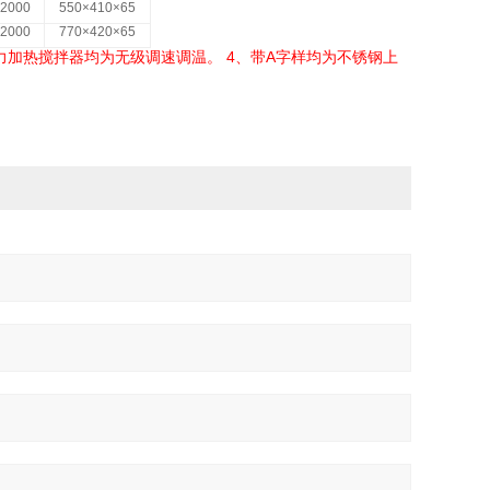
-2000
550
×
410
×
65
-2000
770
×
420
×
65
4
A
力加热搅拌器均为无级调速调温。
、带
字样均为不锈钢上