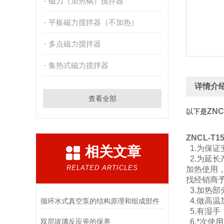
磁力（加热锅）搅拌器
平板磁力搅拌器（不加热）
多点磁力搅拌器
集热式磁力搅拌器
详情介
查看全部
ZN
以下是
ZNCL-
相关文章
1.为保
2.为延
RELATED ARTICLES
加热使用
找经销商
3.加热
4.做高
循环水式真空泵的结构原理和组成部件
5.有湿
双层玻璃反应斧的保养
6.*次