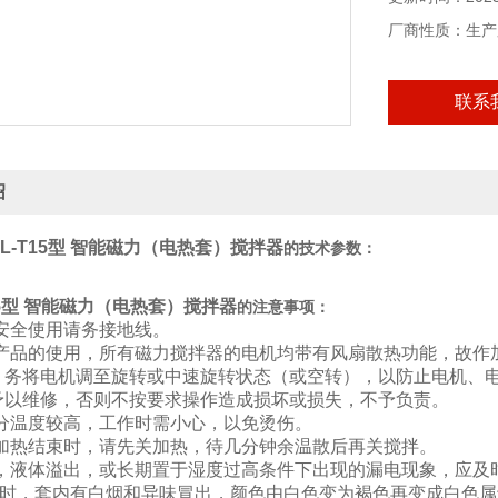
厂商性质：生产
联系
绍
CL-T15型 智能磁力（电热套）搅拌器
的技术参数：
T15型 智能磁力（电热套）搅拌器
的注意事项
：
证安全使用请务接地线。
长产品的使用，所有磁力搅拌器的电机均带有风扇散热功能，故作
，务将电机调至旋转或中速旋转状态（或空转），以防止电机、
予以维修，否则不按要求操作造成损坏或损失，不予负责。
部分温度较高，工作时需小心，以免烫伤。
温加热结束时，请先关加热，待几分钟余温散后再关搅拌。
手，液体溢出，或长期置于湿度过高条件下出现的漏电现象，应及
使用时，套内有白烟和异味冒出，颜色由白色变为褐色再变成白色