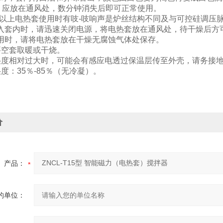
，应放在通风处，数分钟消失后即可正常使用。
0ml以上电热套使用时有吱-吱响声是炉丝结构不同及与可控硅调
溢入套内时，请迅速关闭电源，将电热套放在通风处，待干燥后方
不用时，请将电热套放在干燥无腐蚀气体处保存。
要空套取暖或干烧。
境湿度相对过大时，可能会有感应电透过保温层传至外壳，请务接
湿度：35％-85％（无冷凝）。
价
产品：
的单位：