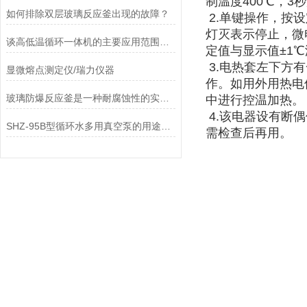
制温度400℃，
如何排除双层玻璃反应釜出现的故障？
2.单键操作，按设
灯灭表示停止，微
谈高低温循环一体机的主要应用范围和工作原理
定值与显示值±1
3.电热套左下方
显微熔点测定仪/瑞力仪器
作。如用外用热电
玻璃防爆反应釜是一种耐腐蚀性的实验室仪器
中进行控温加热。
4.该电器设有断偶
SHZ-95B型循环水多用真空泵的用途（功能）是什么？
需检查后再用。