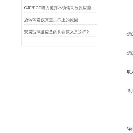
CJF/FCF磁力搅拌不锈钢高压反应釜的技术参数
旋转蒸发仪真空抽不上的原因
双层玻璃反应釜的构造原来是这样的
您
您
联
常
详