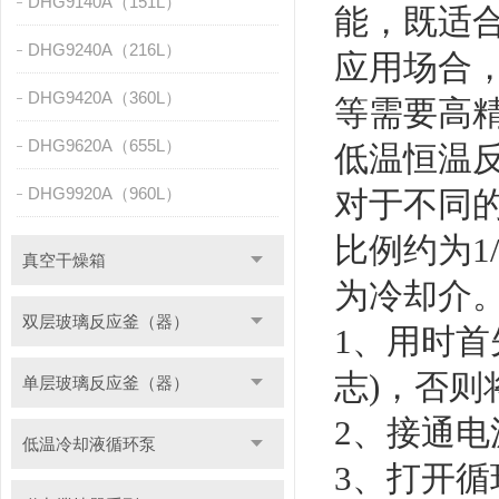
DHG9140A（151L）
能，既适
DHG9240A（216L）
应用场合
DHG9420A（360L）
等需要高
DHG9620A（655L）
低温恒温
DHG9920A（960L）
对于不同
比例约为1
真空干燥箱
为冷却介
双层玻璃反应釜（器）
1、用时
志)，否则
单层玻璃反应釜（器）
2、接通
低温冷却液循环泵
3、打开循