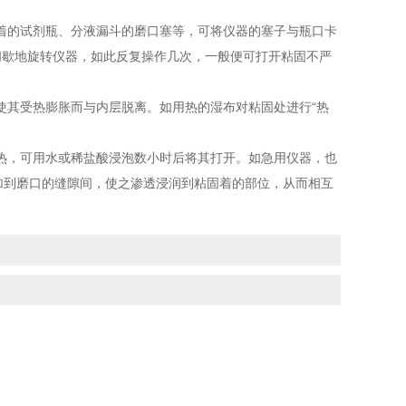
的试剂瓶、分液漏斗的磨口塞等，可将仪器的塞子与瓶口卡
间歇地旋转仪器，如此反复操作几次，一般便可打开粘固不严
其受热膨胀而与内层脱离。如用热的湿布对粘固处进行“热
，可用水或稀盐酸浸泡数小时后将其打开。如急用仪器，也
加到磨口的缝隙间，使之渗透浸润到粘固着的部位，从而相互