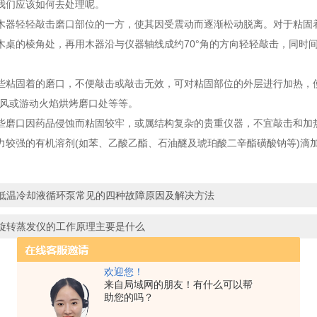
我们应该如何去处理呢。
轻轻敲击磨口部位的一方，使其因受震动而逐渐松动脱离。对于粘固着
木桌的棱角处，再用木器沿与仪器轴线成约70°角的方向轻轻敲击，同时
固着的磨口，不便敲击或敲击无效，可对粘固部位的外层进行加热，使
吹风或游动火焰烘烤磨口处等等。
口因药品侵蚀而粘固较牢，或属结构复杂的贵重仪器，不宜敲击和加热
力较强的有机溶剂(如苯、乙酸乙酯、石油醚及琥珀酸二辛酯磺酸钠等)滴
低温冷却液循环泵常见的四种故障原因及解决方法
旋转蒸发仪的工作原理主要是什么
欢迎您！
来自局域网的朋友！有什么可以帮
助您的吗？