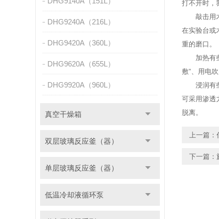
DHG9140A（151L）
打不开时，
敲击用木器
DHG9240A（216L）
在实验台或
DHG9420A（360L）
重的磨口。
加热有些粘
DHG9620A（655L）
敷”、用电
DHG9920A（960L）
浸润有些磨
可采用渗透
脱离。
真空干燥箱
上一篇：
双层玻璃反应釜（器）
下一篇：
单层玻璃反应釜（器）
低温冷却液循环泵