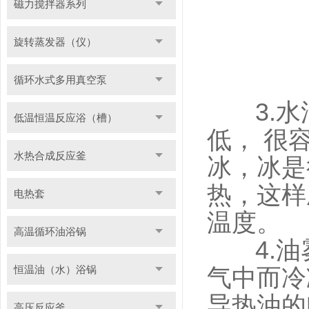
磁力搅拌器系列
旋转蒸发器（仪）
循环水式多用真空泵
3.水
低温恒温反应浴（槽）
低， 很
水热合成反应釜
冰，冰是
热，这样
电热套
温度。
高温循环油浴锅
4.油雾
恒温油（水）浴锅
气中而冷
导热油的
高压反应釜