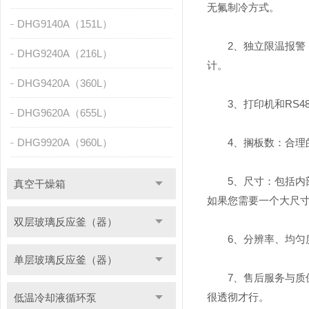
无氟制冷方式。
DHG9140A（151L）
2、独立限温报警：
DHG9240A（216L）
计。
DHG9420A（360L）
3、打印机和RS4
DHG9620A（655L）
DHG9920A（960L）
4、搁板数：合理的
5、尺寸：包括内部
真空干燥箱
如果您需要一个大尺
双层玻璃反应釜（器）
6、分辨率、均匀度
单层玻璃反应釜（器）
7、售后服务与质保
很透彻才行。
低温冷却液循环泵