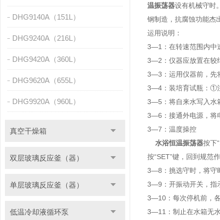
温振荡器
设有机械守时
DHG9140A（151L）
钢制造，抗腐蚀功能杰
运用说明：
DHG9240A（216L）
3—1：在转速范围内
DHG9420A（360L）
3—2：仪器应放置在
3—3：运用仪器前，先
DHG9620A（655L）
3—4：装培育试瓶：
DHG9920A（960L）
3—5：将自来水写入
3—6：接通外电源，将
3—7：温度操控
真空干燥箱
水浴恒温振荡器
按下
按“SET”键，回到
双层玻璃反应釜（器）
3—8：挑选守时，将守时
3—9：开振动开关，
单层玻璃反应釜（器）
3—10：每次停机前，
低温冷却液循环泵
3—11：制止在水箱无