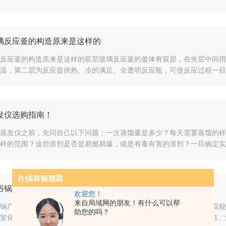
璃反应釜的构造原来是这样的
反应釜的构造原来是这样的双层玻璃反应釜的釜体有双层，在夹层中间用
温，第二层为反应提供热、冷的满足。全透明反应瓶，可使反应过程一目了
发仪选购指南！
蒸发仪之前，先问自己以下问题：一次蒸馏量是多少？每天需要蒸馏的样
样的范围？这些溶剂是否是易燃易爆，或是有毒有害的溶剂？一旦确定实验
浴锅常见的故障分析
欢迎您！
来自局域网的朋友！有什么可以帮
锅广泛用于蒸馏、干燥、浓缩及浸渍化学药品或生物制品。是各大中院校
助您的吗？
室化验人员的首要工具。恒温油浴锅使用过程中的常见故障分析介绍:1、温