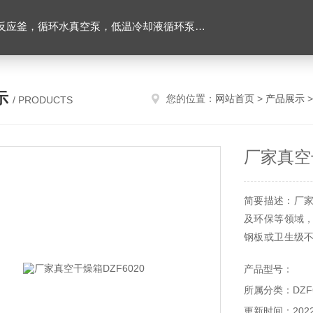
环水真空泵，低温冷却液循环泵，旋转蒸发器等实验仪器
示
您的位置：
网站首页
>
产品展示
/ PRODUCTS
厂家真空干
简要描述：厂家
及环保等领域
钢板或卫生级
作一目了然；热
产品型号：
工作空间受热
所属分类：DZF6
灵敏，触摸键调
更新时间：2022-