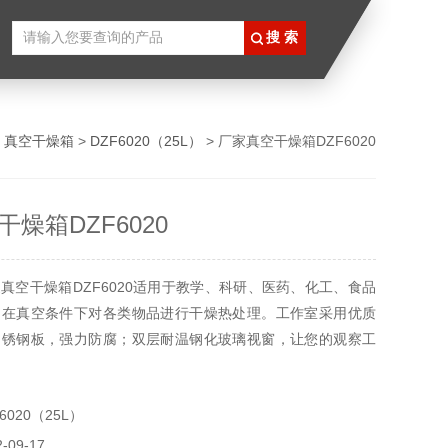
>
真空干燥箱
>
DZF6020（25L）
> 厂家真空干燥箱DZF6020
燥箱DZF6020
真空干燥箱DZF6020适用于教学、科研、医药、化工、食品
，在真空条件下对各类物品进行干燥热处理。工作室采用优质
不锈钢板，强力防腐；双层耐温钢化玻璃视窗，让您的观察工
源采用内置式S型防暴电阻管，安全可靠；且蜂窝式导热窗使
均匀。温度控制器采用外接大功率可控硅控制、触发快，控制
020（25L）
节的双屏数显面板使您设定或读数更直观。
09-17