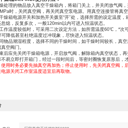
干燥处理的物品放入真空干燥箱内，将箱门关上，并关闭放气阀，
.1MPa时，关闭真空阀，再关闭真空泵电源。
用真空连接管将真空
空干燥箱电源开关和加热开关拨至“开"处，选择所需的设定温度
忽熄，反复多次，一般120min以内可进入恒温状态。
工作温度较低时，可采用二次设定方法，如所需温度60℃，*次
这样可降低甚至杜绝温度过冲现象，尽快进入恒温状态。
不同物品潮湿程度，选择不同的干燥时间，如干燥时间较长，真空
启真空阀门。
结束后应先关闭干燥箱电源，开启放气阀，解除箱内真空状态，再
形不易立即打开箱门，经过一段时间后，等密封圈恢复原形后，
：使用时务必要先抽真空再加热；停止使用时，
先关闭真空阀，
在电源关闭工作室温度适宜后再取物。
价