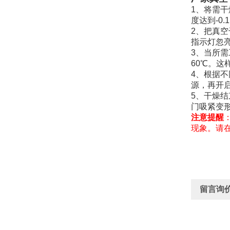
1、将需
度达到-0
2、把真
指示灯忽亮
3、当所需
60℃。
4、根据
源，再开
5、干燥
门吸紧变
注意提醒
现象。
请
留言询