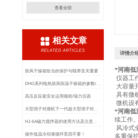
查看全部
相关文章
RELATED ARTICLES
详情介
*河南
低
鼓风干燥箱恰当的保护与颐养至关重要
仪器工
DHG系列电热鼓风恒温干燥箱的参数/瑞力仪器
大容量
具有微
高压反应釜安全运用规程/瑞力仪器
微机设有
大型强子对撞机下一代超大型强子对撞器的入射能量需添加
*
河南
低
续工作
HJ-6A磁力搅拌器的使用方法及注意事项
风冷式
操作低温冷却液循环泵四不要！
多重保