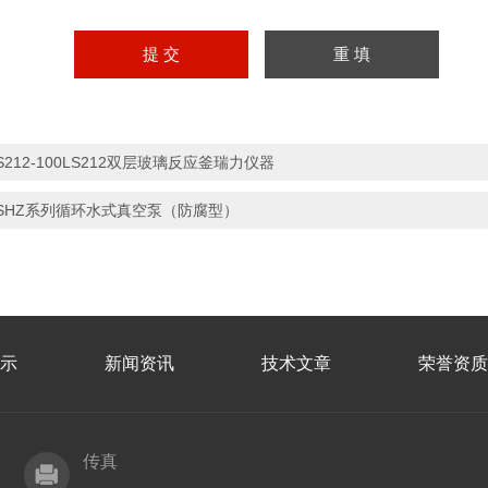
S212-100LS212双层玻璃反应釜瑞力仪器
SHZ系列循环水式真空泵（防腐型）
示
新闻资讯
技术文章
荣誉资质
传真