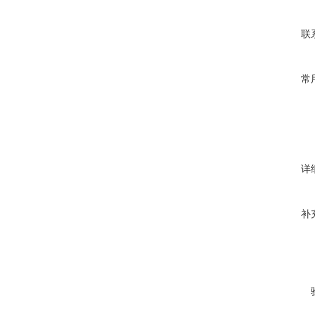
联
常
详
补