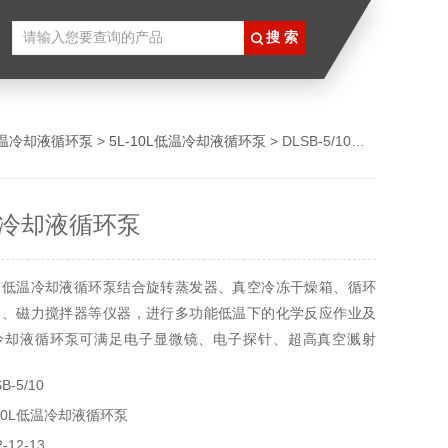
温冷却液循环泵
>
5L-10L低温冷却液循环泵
> DLSB-5/10河南低温冷却液循环泵
冷却液循环泵
南低温冷却液循环泵结合旋转蒸发器、真空冷冻干燥箱、循环
泵、磁力搅拌器等仪器，进行多功能低温下的化学反应作业及
冷却液循环泵可满足电子显微镜、电子探针、超高真空溅射
光器、加速器等贵重仪器设备的降温需要对干高纯金属，稀有
-5/10
境实验及磁控测射，真空镀膜等大型设备，可提供满足对温
10L低温冷却液循环泵
重要求的冷却水.
12-13