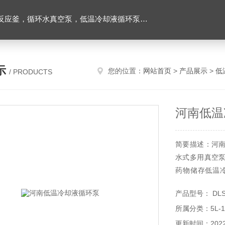
环水真空泵，低温冷却液循环泵，旋转蒸发器等实验仪器
示
您的位置：
网站首页
>
产品展示
>
低
/ PRODUCTS
河南低温
简要描述：河
水式多用真空
药物储存低温
仪、X光机、激
产品型号： DLSB
物质提纯，环
所属分类：5L-
度，水质纯净双
更新时间：2022-