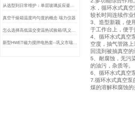
2.多功能综合作
从选型到日常维护：单层玻璃反应釜在化学合成、中试实验中的安全使用与保养技巧汇总
水，循环水式真空
较长时间连续作业
真空干燥箱温度均匀度的概念 瑞力仪器
3、造型新颖，使
于工作台上，便于
怎么选择高低温交变温热试验箱/巩义瑞力
4、循环水式真空
新型HWET磁力搅拌电热套--巩义市瑞力仪器设备有限公司
空度，抽气管路上
回流到被抽真空的
5、耐腐蚀，无污
的油污，杂质等。
6、循环水式真空
7.循环水式真空
煤的溶解和腐蚀的