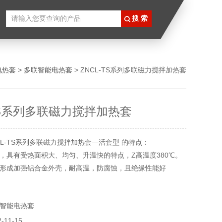
电热套
>
多联智能电热套
> ZNCL-TS系列多联磁力搅拌加热套
-TS系列多联磁力搅拌加热套
CL-TS系列多联磁力搅拌加热套—活套型 的特点：
，具有受热面积大、均匀、升温快的特点，Z高温度380℃。
形成加强铝合金外壳，耐高温，防腐蚀，且绝缘性能好
能。
器，电热套容量可以替换
智能电热套
11-15