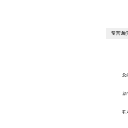
留言询
您
您
联