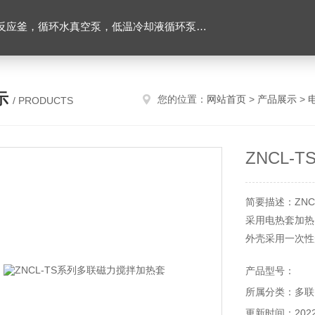
环水真空泵，低温冷却液循环泵，旋转蒸发器等实验仪器
示
您的位置：
网站首页
>
产品展示
>
/ PRODUCTS
ZNCL
简要描述：ZN
采用电热套加热
外壳采用一次性
数显转速显示功
产品型号：
活套型磁力搅拌
所属分类：多联
更新时间：2022-