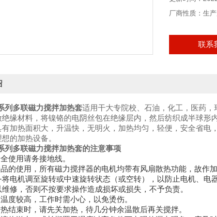
厂商性质：生产
联系
绍
TS系列多联磁力搅拌加热套
适用干大专院校、石油，化工，医药，
做绝缘材料，将镍铬的电阴丝包在绝缘层内，然后纺织成半球形
具有加热面积大，升温快，无明火，加热均匀，轻便，安全省电
理想的加热设备。
TS系列多联磁力搅拌加热套
的注意事项
安全使用请务接地线。
长产品的使用，所有磁力搅拌器的电机均带有风扇散热功能，故作
务将电机调至旋转或中速旋转状态（或空转），以防止电机、电
以维修，否则不按要求操作造成损坏或损失，不予负责。
分温度较高，工作时需小心，以免烫伤。
温加热结束时，请先关加热，待几分钟余温散后再关搅拌。