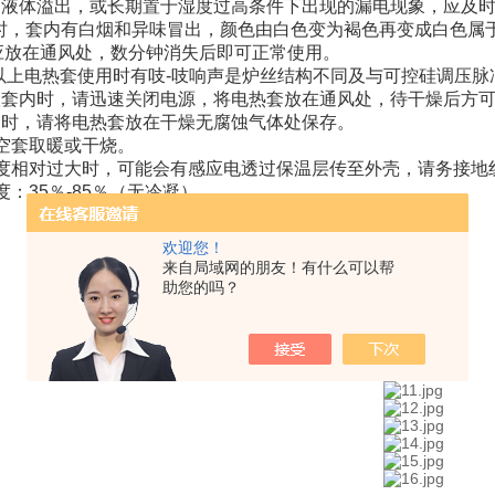
手，液体溢出，或长期置于湿度过高条件下出现的漏电现象，应及
使用时，套内有白烟和异味冒出，颜色由白色变为褐色再变成白色
应放在通风处，数分钟消失后即可正常使用。
0ml以上电热套使用时有吱-吱响声是炉丝结构不同及与可控硅调压
溢入套内时，请迅速关闭电源，将电热套放在通风处，待干燥后方
不用时，请将电热套放在干燥无腐蚀气体处保存。
要空套取暖或干烧。
境湿度相对过大时，可能会有感应电透过保温层传至外壳，请务接
湿度：35％-85％（无冷凝）。
欢迎您！
来自局域网的朋友！有什么可以帮
助您的吗？