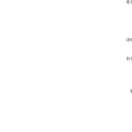
常
详
补