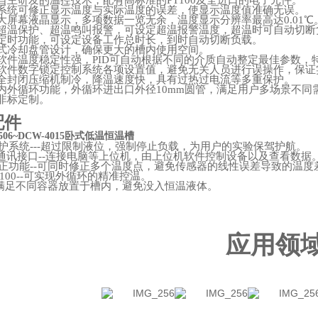
自
主
研发的温控技术，配有高标准
的
PT10
0
及全进口的电子
元
件。
系统
可
修正显示温度与实际温度的误差，使显示温度值准确无误。
大屏幕液晶显示，多项数据一览无余，
温度
显示
分辨率最高
达
0.0
1
℃
超温保护、超温鸣叫报警，可设定超温报警温度，超温时可自动切断
定时功能，可设定设备工作总时长，到时自动切断负载。
式冷却盘管设计，确保更大的槽内使用空间。
软件温度稳定性强
，
PI
D
可自动根据不同的介质自动整定最佳参数，
软件数字锁定控制系统各项设置值，避免无关人员进行误操作，保证
全封闭压缩机制冷，降温速度快，具有过热过电流等多重保护。
内外循环功能，外循环进出口外
径
10m
m
圆管，满足用户多场景不同
非标定制。
配件
0506~DCW-4015卧式低温恒温槽
护系
统
--
-
超过限制液位，强制停止负载，为用户的实验保驾护航。
通讯接
口
-
-
连接电脑等上位机，由上位机软件控制设备以及查看数据
正功
能
-
-
可同时修正多个温度点，避免传感器的线性误差导致的温度
100-
-
可实现外循环的精准控温。
满足不同容器放置于槽内，避免没入恒温液体。
应用领