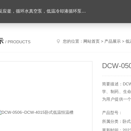
环水真空泵，低温冷却液循环泵，旋转蒸发器等实验仪器
示
您的位置：
网站首页
>
产品展示
>
低
/ PRODUCTS
DCW-0
简要描述：DCW
学、制药、生
为用户提供一
进行恒定温度实
产品型号：
直接加热或制冷
所属分类：卧式
更新时间：2023-