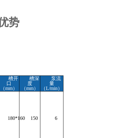
优势
槽开
槽深
泵流
口
度
量
（
m
m
）
（
m
m
）
（
L/mi
n
）
180*160
150
6