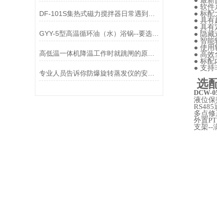
●
最新
●
软件
DF-101S集热式磁力搅拌器日常遇到的故障有哪些？
●
标配
●
具有
●
具有
GYY-5型高温循环油（水）浴锅--要选就选巩义瑞力仪器
●
隐藏
●
智能
●
使用
高低温一体机降温工作时就跳闸的原因？
●
高效
●
标配
●
支持
专业人员告诉你防爆旋转蒸发仪的安装步骤
选
DCW-
液位保
RS48
5
多点修
外
置
PT
支
架
-
-