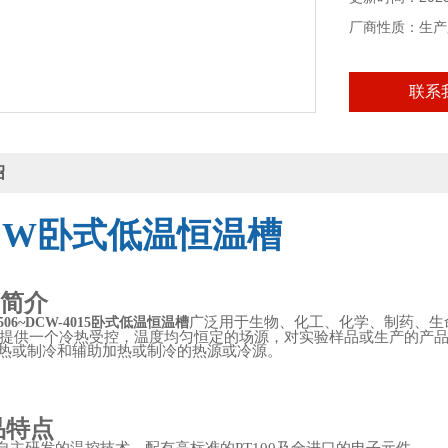
厂商性质：生产
联系
绍
C
W
卧式低温
恒温槽
品简介
简介
广泛用于生物、化工、化学、制药、生
0506~DCW-4015卧式低温恒温槽
提供一个冷热受控，温度均匀恒定的场源，对实验样品或生产的产
热或制冷和辅助加热或制冷的热源或冷源。
品特点
品特点