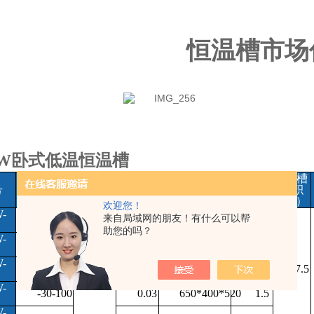
恒温槽市场
W
卧式低温恒温槽
温度范
分
波
功
槽
号
围
辨率
动度
外形尺寸
率
容积
（
℃
）
（
℃
）
（
±
℃
）
（
k
w
）
（
L
）
欢迎您！
-
来自局域网的朋友！有什么可以帮
-5-100
0.03
650*400*520
0.8
助您的吗？
-
-10-100
0.03
650*400*520
0.9
-
-20-100
0.03
650*400*520
1.0
7.5
-
-30-100
0.03
650*400*520
1.5
-