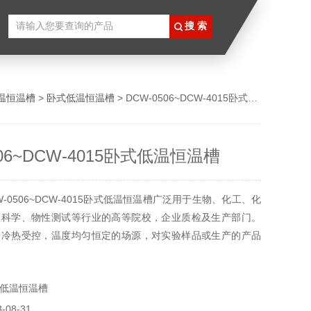
温恒温槽
>
卧式低温恒温槽
> DCW-0506~DCW-4015卧式低温恒温槽
506~DCW-4015卧式低温恒温槽
-0506~DCW-4015卧式低温恒温槽广泛用于生物、化工、化
命科学、物性测试等行业的高等院校，企业质检及生产部门。
个冷热受控，温度均匀恒定的场源，对实验样品或生产的产品
验或测试，也可作为
和辅助加热或制冷的热源或冷源。
低温恒温槽
08-31